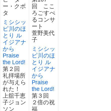
ー・クボ
回 ここ
タ
ろごすぺ
るコンサ
ミシシッ
ート
ピ川のほ
萱野美代
とり ル
子
イジアナ
から
ミシシッ
Praise
ピ川のほ
the Lord!
とり ル
第２回
イジアナ
礼拝場所
から
が与えら
Praise
れた！
the Lord!
上舘千恵
第３回
子ジョン
２倍の祝
ソン
福