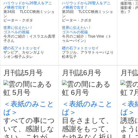
ハリウッドから26聖人をアニ
ハリウッドから26聖人をアニ
撮影地：
メ映画で出す！
メ映画で出す！
撮影者：
第34回 TLCCC映画ミッショ
第35回 TLCCC映画ミッショ
市）?
ン
ン
ピーター・クボタ
ピーター・クボタ
世界に伝えたい！
世界に伝えたい！
ゴスペルの祝福
ゴスペルの祝福
今月のご紹介：イスラエル真理
今月のご紹介：True Vine（ト
子さん
ゥルーバイン）
礎の石フォトエッセイ
礎の石フォトエッセイ
ザンビア、カセンガより
ブラジル、アラサトゥーバより
シオン桜子ムタレ
松本弘子
月刊誌5月号
月刊誌6月号
月刊
＜表紙のみこと
＜表紙のみこと
＜表
ば＞
ば＞
ば＞
すべての事につ
目をさまして、
誘惑
いて、感謝しな
感謝をもって、
よう
さい。これが、
たゆみなく祈り
まし