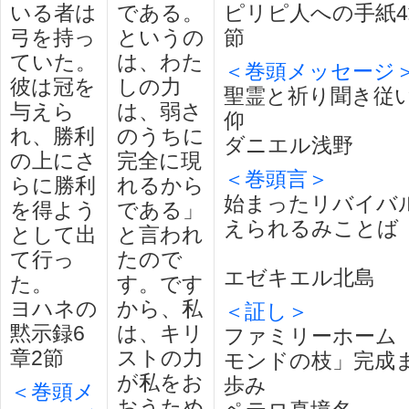
いる者は
である。
ピリピ人への手紙4章
弓を持っ
というの
節
ていた。
は、わた
＜巻頭メッセージ
彼は冠を
しの力
聖霊と祈り聞き従
与えら
は、弱さ
仰
れ、勝利
のうちに
ダニエル浅野
の上にさ
完全に現
＜巻頭言＞
らに勝利
れるから
始まったリバイバ
を得よう
である」
えられるみことば
として出
と言われ
て行っ
たので
エゼキエル北島
た。
す。です
ヨハネの
から、私
＜証し＞
黙示録6
は、キリ
ファミリーホーム
章2節
ストの力
モンドの枝」完成
が私をお
歩み
＜巻頭メ
おうため