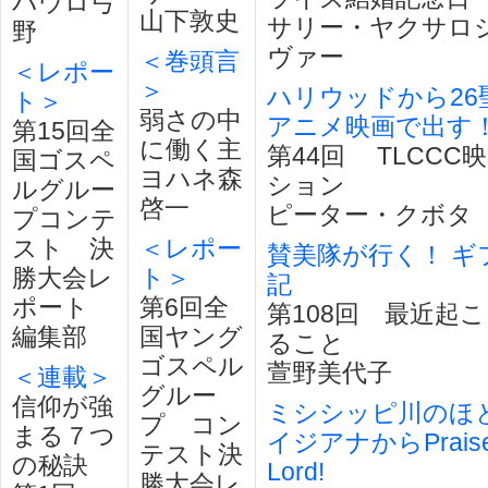
パウロ弓
山下敦史
サリー・ヤクサロ
野
ヴァー
＜巻頭言
＜レポー
＞
ハリウッドから26
ト＞
弱さの中
アニメ映画で出す
第15回全
に働く主
第44回 TLCCC
国ゴスペ
ヨハネ森
ション
ルグルー
啓一
ピーター・クボタ
プコンテ
スト 決
＜レポー
賛美隊が行く！ ギ
勝大会レ
ト＞
記
ポート
第6回全
第108回 最近起
編集部
国ヤング
ること
ゴスペル
萱野美代子
＜連載＞
グルー
信仰が強
ミシシッピ川のほと
プ コン
まる７つ
イジアナからPraise 
テスト決
の秘訣
Lord!
勝大会レ