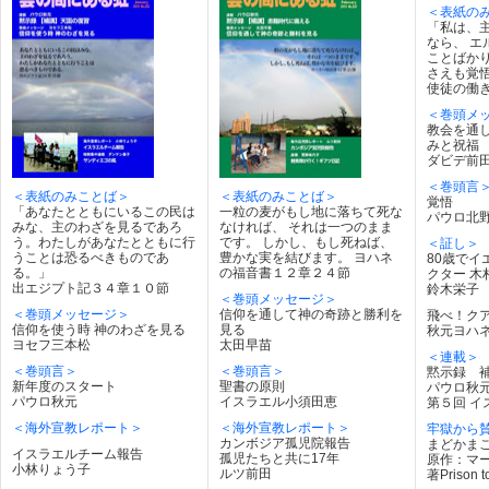
＜表紙の
「私は、
なら、 エ
ことばかり
さえも覚
使徒の働き
＜巻頭メ
教会を通
みと祝福
ダビデ前
＜巻頭言
＜表紙のみことば＞
＜表紙のみことば＞
覚悟
「あなたとともにいるこの民は
一粒の麦がもし地に落ちて死な
パウロ北
みな、主のわざを見るであろ
なければ、 それは一つのまま
う。わたしがあなたとともに行
です。 しかし、もし死ねば、
＜証し＞
うことは恐るべきものであ
豊かな実を結びます。 ヨハネ
80歳でイ
る。」
の福音書１２章２４節
クター 木
出エジプト記３４章１０節
鈴木栄子
＜巻頭メッセージ＞
＜巻頭メッセージ＞
信仰を通して神の奇跡と勝利を
飛べ！ク
信仰を使う時 神のわざを見る
見る
秋元ヨハ
ヨセフ三本松
太田早苗
＜連載＞
＜巻頭言＞
＜巻頭言＞
黙示録 
新年度のスタート
聖書の原則
パウロ秋
パウロ秋元
イスラエル小須田恵
第５回 
＜海外宣教レポート＞
＜海外宣教レポート＞
牢獄から
カンボジア孤児院報告
まどかま
イスラエルチーム報告
孤児たちと共に17年
原作：マ
小林りょう子
ルツ前田
著Prison t