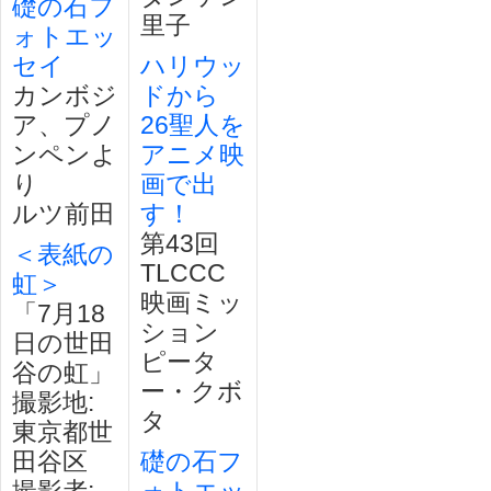
礎の石フ
里子
ォトエッ
セイ
ハリウッ
カンボジ
ドから
ア、プノ
26聖人を
ンペンよ
アニメ映
り
画で出
ルツ前田
す！
第43回
＜表紙の
TLCCC
虹＞
映画ミッ
「7月18
ション
日の世田
ピータ
谷の虹」
ー・クボ
撮影地:
タ
東京都世
田谷区
礎の石フ