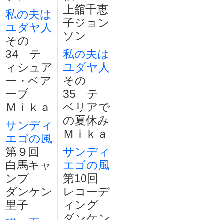
上舘千恵
私の夫は
子ジョン
ユダヤ人
ソン
その
34 テ
私の夫は
ィシュア
ユダヤ人
ー・ベア
その
ーブ
35 テ
Ｍｉｋａ
ベリアで
の夏休み
サンディ
Ｍｉｋａ
エゴの風
第９回
サンディ
白馬キャ
エゴの風
ンプ
第10回
ダンケン
レコーデ
里子
ィング
ダンケン