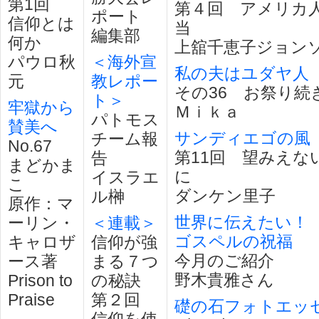
第1回
第４回 アメリカ
ポート
信仰とは
当
編集部
何か
上舘千恵子ジョン
パウロ秋
＜海外宣
私の夫はユダヤ人
元
教レポー
その36 お祭り続
ト＞
牢獄から
Ｍｉｋａ
パトモス
賛美へ
サンディエゴの風
チーム報
No.67
第11回 望みえな
告
まどかま
に
イスラエ
こ
ダンケン里子
ル榊
原作：マ
世界に伝えたい！
ーリン・
＜連載＞
ゴスペルの祝福
キャロザ
信仰が強
今月のご紹介
ース著
まる７つ
野木貴雅さん
Prison to
の秘訣
Praise
第２回
礎の石フォトエッ