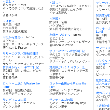
＜証し＞
＜証し＞
サリーの
娘を変えたことば
ヨーロッパを移動中、まさかの
その13 
すべての事について感謝しなさ
事態に！感謝したその時…
サリー・
い
ペテロ真境名
斎藤ゆかり
賛美隊が行
＜連載＞
第100回
＜連載＞
黙示録 補講
萱野美代
黙示録 補講
パウロ秋元
パウロ秋元
ロッキー山脈
第４回 患難時代に備える
第３回 天国の復習
Lord!
牢獄から賛美へ
No.60
第100回
牢獄から賛美へ
No.59
まどかまこ
美隊
まどかまこ
原作：マーリン・キャロザース
上舘千恵
原作：マーリン・キャロザース
著Prison to Praise
著Prison to Praise
サンデ
サリーのプラハ宣教師日記
その３ す
サリーのプラハ宣教師日記
その１2 マラナタ教会の愉快
ダンケン
その１１ やって来ましたイス
な仲間たち
ラエル！
ハリウッド
サリー・ヤクサロジェノヴァー
サリー・ヤクサロジェノヴァー
メ映画で
賛美隊が行く！ ギフツ日記
賛美隊が行く！ ギフツ日記
第36回 
第98回 新しい歩み、ゼロか
第99回 コンサートツアー真
ン
らの出発
っ最中！
ピーター
萱野美代子
萱野美代子
世界に伝
ロッキー山脈からPraise the
ロッキー山脈からPraise the
ゴスペル
Lord!
Lord!
今月のご
第98回 感謝祭の旅行
第99回 バージニア旅行
礎の石フ
上舘千恵子ジョンソン
上舘千恵子ジョンソン
カンボジ
サンディエゴの風
サンディエゴの風
ルツ前田
その１ トライエニアル
その２ You made my day!
＜表紙の
ダンケン里子
ダンケン里子
「鈴鹿の