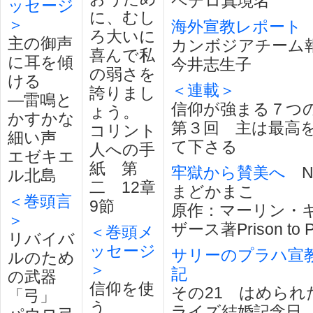
ペテロ真境名
ッセージ
に、むし
＞
海外宣教レポート
ろ大いに
主の御声
カンボジアチーム
喜んで私
に耳を傾
今井志生子
の弱さを
ける
＜連載＞
誇りまし
―雷鳴と
信仰が強まる７つ
ょう。
かすかな
第３回 主は最高
コリント
細い声
て下さる
人への手
エゼキエ
紙 第
牢獄から賛美へ
No
ル北島
二 12章
まどかまこ
＜巻頭言
9節
原作：マーリン・
＞
ザース著Prison to P
＜巻頭メ
リバイバ
ッセージ
サリーのプラハ宣
ルのため
＞
記
の武器
信仰を使
その21 はめられ
「弓」
う
ライズ結婚記念日