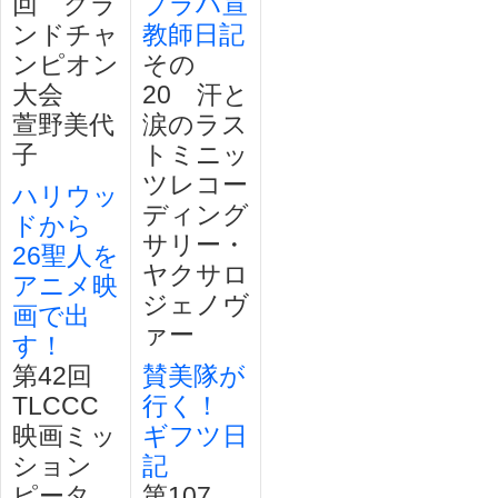
回 グラ
プラハ宣
ンドチャ
教師日記
ンピオン
その
大会
20 汗と
萱野美代
涙のラス
子
トミニッ
ツレコー
ハリウッ
ディング
ドから
サリー・
26聖人を
ヤクサロ
アニメ映
ジェノヴ
画で出
ァー
す！
第42回
賛美隊が
TLCCC
行く！
映画ミッ
ギフツ日
ション
記
ピータ
第107