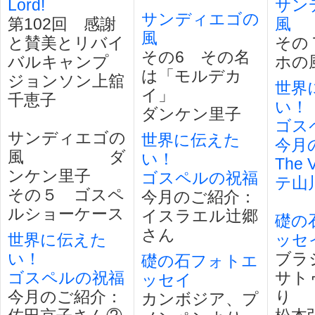
Lord!
サン
サンディエゴの
第102回 感謝
風
風
と賛美とリバイ
その
その6 その名
バルキャンプ
ホの
は「モルデカ
ジョンソン上舘
世界
イ」
千恵子
い！
ダンケン里子
ゴス
サンディエゴの
世界に伝えた
今月
風 ダ
い！
The 
ンケン里子
ゴスペルの祝福
テ山
その５ ゴスペ
今月のご紹介：
ルショーケース
イスラエル辻郷
礎の
さん
世界に伝えた
ッセ
い！
ブラ
礎の石フォトエ
ゴスペルの祝福
サト
ッセイ
今月のご紹介：
カンボジア、プ