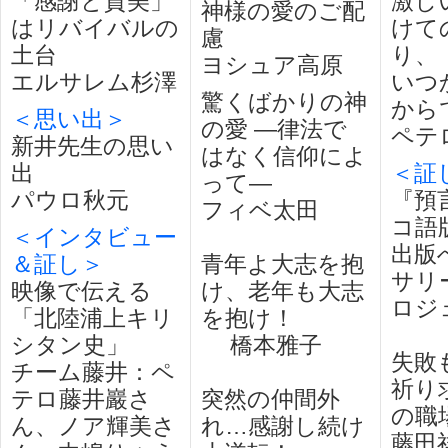
「感謝と賛美」
激し
神様の愛のご配
はリバイバルの
けて
慮
土台
り、
ヨシュア高原
エルサレム杉澤
いつ
驚くばかりの神
から
＜思い出＞
の愛 ―律法で
ペテ
新井先生の思い
はなく信仰によ
出
＜証
って―
パウロ秋元
『預
フィベ太田
コ語
＜インタビュー
出版
＆証し＞
青年よ大志を抱
サリ
映像で伝える
け、老年も大志
ロジ
「北陸浦上キリ
を抱け！
シタン史」
橋本雅子
失敗
チーム藤井：ペ
祈り
テロ藤井巖さ
突然の仲間外
の職
ん、ノア輝美さ
れ…感謝し続け
藤田