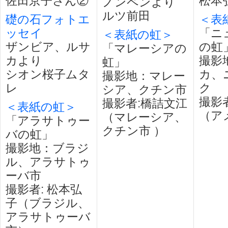
佐田京子さん②
松本
ノンペンより
ルツ前田
礎の石フォトエ
＜表
ッセイ
「ニ
＜表紙の虹＞
ザンビア、ルサ
の虹
「マレーシアの
カより
撮影
虹」
シオン桜子ムタ
カ、
撮影地：マレー
レ
ク
シア、クチン市
撮影
撮影者:橋詰文江
＜表紙の虹＞
（ア
（マレーシア、
「アラサトゥー
クチン市 ）
バの虹」
撮影地：ブラジ
ル、アラサトゥ
ーバ市
撮影者: 松本弘
子（ブラジル、
アラサトゥーバ