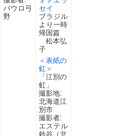
撮影者:
ォトエッ
パウロ弓
セイ
野
ブラジル
より一時
帰国篇
松本弘
子
＜表紙の
虹＞
「江別の
虹」
撮影地:
北海道江
別市
撮影者:
エステル
鈴谷（北