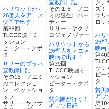
宣教師日記
ク、
ハリウッドから
その１６ ノエ
ズ！
26聖人をアニメ
ミの誕生日パー
サリ
映画で出す！
ティー
ロジ
第38回
サリー・ヤクサ
TLCCC映画ミ
ロジェノヴァー
ハリ
ッション
26
ハリウッドから
ピーター・クボ
映画
26聖人をアニメ
タ
第4
映画で出す！
TLC
サリーのプラハ
第39回
ッシ
宣教師日記
TLCCC映画ミ
ピー
その15 ノエミ
ッション
タ
のコレクショ
ピーター・クボ
ン、ペットショ
タ
賛美
ップ
ギフ
賛美隊が行く！
サリー・ヤクサ
第1
ギフツ日記