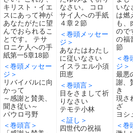
キリスト・イエ
なさい。 コロ
いな
スにあって神が
サイ人への手紙
は燃
あなたがたに望
４章２節
も、
んでおられるこ
ので
＜巻頭メッセー
とです。 テサ
の福音
ジ＞
ロニケ人への手
節
あなたはわたし
紙第一5章18節
に従いなさい
＜巻
＜巻頭メッセー
イスラエル小須
ジ＞
ジ＞
田恵
最悪
リバイバルに向
謝、
＜巻頭言＞
かって
き
目をさまして祈
～感謝と賛美、
現さ
りなさい
聞き従い～
ざ
テモテ小林
パウロ弓野
ヨシ
＜証し＞
＜巻頭言＞
＜巻
四世代の祝福