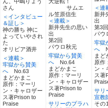
ん、中嶋りょう
大逆転！
さん
サムエ
＜連
ル笠原信生
新井
＜インタビュー
＜連載＞
出
＆証し＞
新井先生の思い
第3
神の勝ち 神に
出
パウ
よっていやされ
第2回
た
牢獄
パウロ秋元
オリビア酒井
へ
N
牢獄から賛美
まど
＜連載＞
へ
No.64
原作
牢獄から賛美
まどかまこ
ン・
へ
No.63
原作：マーリ
ス著Pr
まどかまこ
ン・キャロザー
Prais
原作：マーリ
ス著Prison to
ン・キャロザー
サリ
Praise
ス著Prison to
宣教
Praise
サリーのプラハ
その