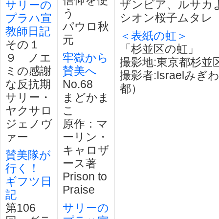
信仰を使
ザンビア、ルサカ
サリーの
う
シオン桜子ムタレ
プラハ宣
パウロ秋
教師日記
＜表紙の虹＞
元
その１
「杉並区の虹」
９ ノエ
牢獄から
撮影地:東京都杉並
ミの感謝
賛美へ
撮影者:Israelみ
な反抗期
No.68
都）
サリー・
まどかま
ヤクサロ
こ
ジェノヴ
原作：マ
ァー
ーリン・
キャロザ
賛美隊が
ース著
行く！
Prison to
ギフツ日
Praise
記
第106
サリーの