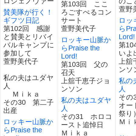
ロジェノヴァー
のこ
第103回 ここ
萱野
賛美隊が行く！
ろごすぺるコン
ギフツ日記
サート
ロッ
第102回 感謝
萱野美代子
らPra
と賛美とリバイ
Lord!
ロッキー山脈か
バルキャンプに
第1
らPraise the
参加して
いよ
Lord!
萱野美代子
上舘
第103回 父の
ンソ
召天
私の夫はユダヤ
上舘千恵子ジョ
私の
人
ンソン
人
Ｍｉｋａ
その
私の夫はユダヤ
その30 第二子
オー
人
出産
祭り
その31 ホロコ
ロッキー山脈か
Ｍｉ
ースト追悼日
らPraise the
Ｍｉｋａ