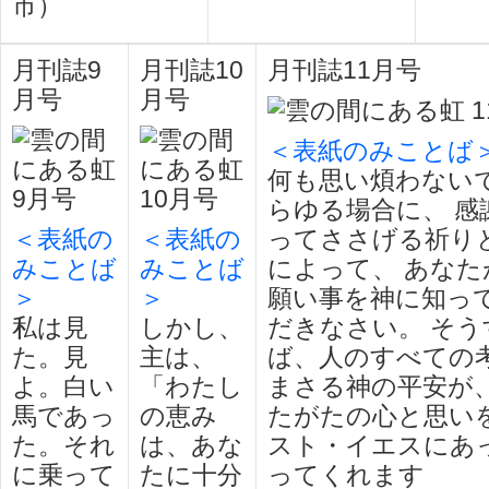
市）
月刊誌9
月刊誌10
月刊誌11月号
月号
月号
＜表紙のみことば
何も思い煩わない
らゆる場合に、 感
＜表紙の
＜表紙の
ってささげる祈り
みことば
みことば
によって、 あなた
＞
＞
願い事を神に知っ
私は見
しかし、
だきなさい。 そう
た。見
主は、
ば、人のすべての
よ。白い
「わたし
まさる神の平安が、
馬であっ
の恵み
たがたの心と思い
た。それ
は、あな
スト・イエスにあっ
に乗って
たに十分
ってくれます