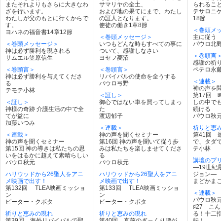
またそれよりもさらに大きなわ
サマリヤの全土、
られるこ
ざを行います。
および地の果てにまで、わたし
テサロニケ
わたしが父のもとに行くからで
の証人となります。
18節
す。
使徒の働き1章8節
＜巻頭メ
ヨハネの福音書14章12節
＜巻頭メッセージ＞
主に従う
＜巻頭メッセージ＞
いつもどんな時もすべての事に
パウロ北
神は必ず勝利を現される
ついて、感謝しなさい
＜巻頭言
サムエル笠原信生
ヨセフ菱沼
感謝の祈
＜巻頭言＞
＜巻頭言＞
ペテロ永
神は必ず勝利を与えてくださ
リバイバルの使命を全うする
＜連載＞
る
パウロ弓野
神の声を
テモテ小林
＜証し＞
第17回 
＜証し＞
御心ではない車を買ってしまっ
しの中で
神様の奇跡 介護生活の中で全
た
続ける
てが益に
渡辺郁子
パウロ秋
加藤いつみ
＜連載＞
祈りと恵
＜連載＞
神の声を聞くセミナー
第41回 
神の声を聞くセミナー
第16回 神の声を聞いて従う歩
で、タダで
第15回 神の導きは私たちの思
みは私たちを楽しませてくださ
テ小林
いをはるかに超えて素晴らしい
る
講壇のプ
パウロ秋元
パウロ秋元
―19世紀
ハリウッドから26聖人をアニ
ハリウッドから26聖人をアニ
ジョン― N
メ映画で出す！
メ映画で出す！
まどかま
第132回 TLEA映画ミッショ
第133回 TLEA映画ミッショ
＜連載＞
ン
ン
パウロ秋
ピーター・クボタ
ピーター・クボタ
♯27 こ
祈りと恵みの現れ
祈りと恵みの現れ
る！十二
第39回 海外リバイバルで聖
第40回 直前のぎっくり腰が
転！