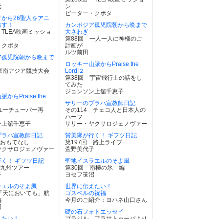
元
ン
ピーター・クボタ
から26聖人をアニ
出す！
カンボジア孤児院朝から晩まで
 TLEA映画ミッショ
大さわぎ
第88回 一人一人に神様のご
・クボタ
計画が
ルツ前田
ア孤児院朝から晩まで
ロッキー山脈からPraise the
東南アジア競技大会
Lord!２
第38回 宇宙飛行士の話をし
てみた
ジョンソン上舘千恵子
からPraise the
サリーのプラハ宣教師日記
ユーチューバー再
その114 チェコ人と日本人の
ハーフ
ン上舘千恵子
サリー・ヤクサロジェノヴァー
プラハ宣教師日記
賛美隊が行く！ ギフツ日記
 おもてなし
第197回 路上ライブ
ヤクサロジェノヴァー
萱野美代子
く！ ギフツ日記
聖地イスラエルのそよ風
 九州ツアー
第30回 南極の氷 編
子
ヨセフ笹沼
ラエルのそよ風
世界に伝えたい！
「天においても」航
ゴスペルの祝福
編
今月のご紹介：ヨハネ山口さん
沼
礎の石フォトエッセイ
えたい！
ブラジル、アラサトゥーバより