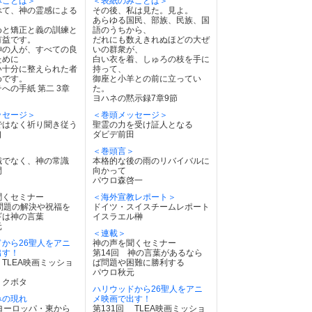
みことば＞
＜表紙のみことば＞
べて、神の霊感による
その後、私は見た。見よ。
あらゆる国民、部族、民族、国
めと矯正と義の訓練と
語のうちから、
有益です。
だれにも数えきれぬほどの大ぜ
神の人が、すべての良
いの群衆が、
ために
白い衣を着、しゅろの枝を手に
い十分に整えられた者
持って、
めです。
御座と小羊との前に立ってい
の手紙 第二 3章
た。
ヨハネの黙示録7章9節
ッセージ＞
＜巻頭メッセージ＞
ではなく祈り聞き従う
聖霊の力を受け証人となる
口
ダビデ前田
＞
＜巻頭言＞
識でなく、神の常識
本格的な後の雨のリバイバルに
間
向かって
パウロ森啓一
聞くセミナー
＜海外宣教レポート＞
問題の解決や祝福を
ドイツ・スイスチームレポート
ギは神の言葉
イスラエル榊
元
＜連載＞
から26聖人をアニ
神の声を聞くセミナー
出す！
第14回 神の言葉があるなら
 TLEA映画ミッショ
ば問題や困難に勝利する
パウロ秋元
・クボタ
ハリウッドから26聖人をアニ
みの現れ
メ映画で出す！
ヨーロッパ・東から
第131回 TLEA映画ミッショ