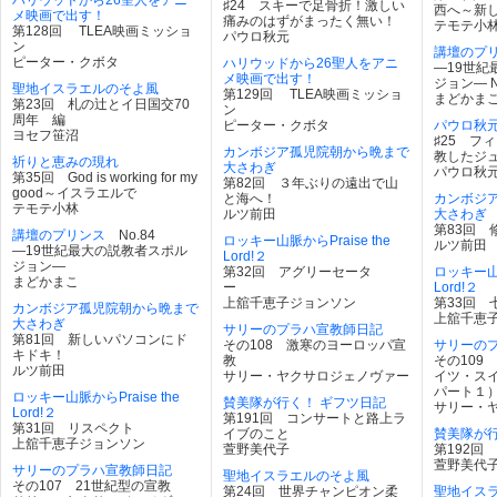
ハリウッドから26聖人をアニ
♯24 スキーで足骨折！激しい
西へ～新
メ映画で出す！
痛みのはずがまったく無い！
テモテ小
第128回 TLEA映画ミッショ
パウロ秋元
ン
講壇のプ
ピーター・クボタ
ハリウッドから26聖人をアニ
―19世紀
メ映画で出す！
ジョン― N
聖地イスラエルのそよ風
第129回 TLEA映画ミッショ
まどかま
第23回 札の辻とイ日国交70
ン
周年 編
ピーター・クボタ
パウロ秋
ヨセフ笹沼
♯25 フ
カンボジア孤児院朝から晩まで
教したジ
祈りと恵みの現れ
大さわぎ
パウロ秋
第35回 God is working for my
第82回 ３年ぶりの遠出で山
good～イスラエルで
と海へ！
カンボジ
テモテ小林
ルツ前田
大さわぎ
第83回 
講壇のプリンス
No.84
ロッキー山脈からPraise the
ルツ前田
―19世紀最大の説教者スポル
Lord!２
ジョン―
第32回 アグリーセータ
ロッキー山脈
まどかまこ
ー
Lord!２
上舘千恵子ジョンソン
第33回
カンボジア孤児院朝から晩まで
上舘千恵
大さわぎ
サリーのプラハ宣教師日記
第81回 新しいパソコンにド
その108 激寒のヨーロッパ宣
サリーの
キドキ！
教
その109
ルツ前田
サリー・ヤクサロジェノヴァー
イツ・ス
パート１
ロッキー山脈からPraise the
賛美隊が行く！ ギフツ日記
サリー・
Lord!２
第191回 コンサートと路上ラ
第31回 リスペクト
イブのこと
賛美隊が行
上舘千恵子ジョンソン
萱野美代子
第192回
萱野美代
サリーのプラハ宣教師日記
聖地イスラエルのそよ風
その107 21世紀型の宣教
第24回 世界チャンピオン柔
聖地イス