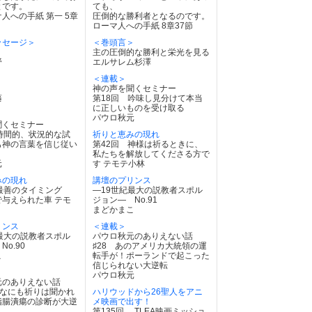
とです。
ても、
人への手紙 第一 5章
圧倒的な勝利者となるのです。
ローマ人への手紙 8章37節
ッセージ＞
＜巻頭言＞
主の圧倒的な勝利と栄光を見る
野
エルサレム杉澤
＞
＜連載＞
り
神の声を聞くセミナー
藤
第18回 吟味し見分けて本当
に正しいものを受け取る
パウロ秋元
聞くセミナー
時間的、状況的な試
祈りと恵みの現れ
も神の言葉を信じ従い
第42回 神様は祈るときに、
私たちを解放してくださる方で
元
す テモテ小林
みの現れ
講壇のプリンス
最善のタイミング
―19世紀最大の説教者スポル
与えられた車 テモ
ジョン― No.91
まどかまこ
リンス
＜連載＞
最大の説教者スポル
パウロ秋元のありえない話
o.90
♯28 あのアメリカ大統領の運
こ
転手が！ポーランドで起こった
信じられない大逆転
パウロ秋元
元のありえない話
んなにも祈りは聞かれ
ハリウッドから26聖人をアニ
指腸潰瘍の診断が大逆
メ映画で出す！
第135回 TLEA映画ミッショ