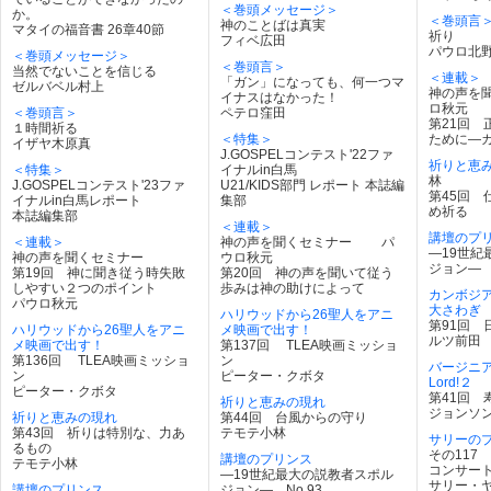
＜巻頭メッセージ＞
か。
＜巻頭言
神のことばは真実
マタイの福音書 26章40節
祈り
フィベ広田
パウロ北
＜巻頭メッセージ＞
＜巻頭言＞
当然でないことを信じる
＜連載＞
「ガン」になっても、何一つマ
ゼルバベル村上
神の声を
イナスはなかった！
ロ秋元
＜巻頭言＞
ペテロ窪田
第21回 
１時間祈る
＜特集＞
ために―
イザヤ木原真
J.GOSPELコンテスト'22ファ
祈りと恵
＜特集＞
イナルin白馬
林
J.GOSPELコンテスト'23ファ
U21/KIDS部門 レポート 本誌編
第45回 
イナルin白馬レポート
集部
め祈る
本誌編集部
＜連載＞
講壇のプ
＜連載＞
神の声を聞くセミナー パ
―19世紀
神の声を聞くセミナー
ウロ秋元
ジョン― N
第19回 神に聞き従う時失敗
第20回 神の声を聞いて従う
しやすい２つのポイント
歩みは神の助けによって
カンボジ
パウロ秋元
大さわぎ
ハリウッドから26聖人をアニ
第91回 
ハリウッドから26聖人をアニ
メ映画で出す！
ルツ前田
メ映画で出す！
第137回 TLEA映画ミッショ
第136回 TLEA映画ミッショ
ン
バージニアか
ン
ピーター・クボタ
Lord!２
ピーター・クボタ
第41回 
祈りと恵みの現れ
ジョンソ
祈りと恵みの現れ
第44回 台風からの守り
第43回 祈りは特別な、力あ
テモテ小林
サリーの
るもの
その117
講壇のプリンス
テモテ小林
コンサー
―19世紀最大の説教者スポル
サリー・
講壇のプリンス
ジョン― No.93