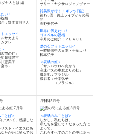
ユダヤ人とは 編
サリー・ヤクサロジェノヴァー
賛美隊が行く！ ギフツ日記
えたい！
第193回 路上ライブからの展
の祝福
開
紹介：野木貴雅さん
萱野美代子
世界に伝えたい！
ォトエッセイ
ゴスペルの祝福
、ルサカより
今月のご紹介：ＰＥＡＣＥ
・ムタレ
礎の石フォトエッセイ
虹＞
一時帰国中の日本・千葉より
稲沢市の虹」
松本弘子
愛知県稲沢市
小川恵美子
＜表紙の虹＞
一宮市）
「サンパウロへ向かう
高速バスの車窓よりの虹」
撮影地：ブラジル
撮影者：松本弘子
（ブラジル）
号
月刊誌8月号
みことば＞
＜表紙のみことば＞
事について、感謝しな
しかし、私たちは、
私たちを愛してくださった方に
キリスト・イエスにあ
よって、
あなたがたに望んでお
これらすべてのことの中にあっ