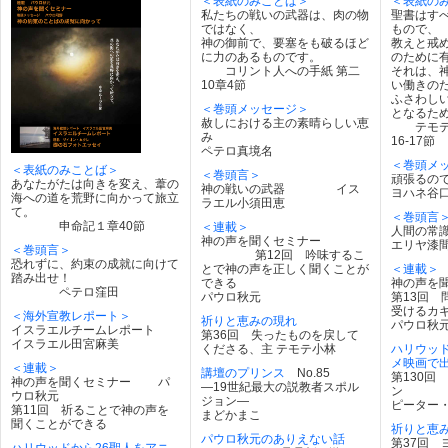
＜表紙のみことば＞
＜表紙の
私たちの戦いの武器は、肉の物
聖書はす
ではなく、
もので、
神の御前で、要塞をも破るほど
教えと戒
に力のあるものです。
のために
コリント人への手紙 第二
それは、
10章4節
い働きの
ふさわし
＜巻頭メッセージ＞
となるた
赦しにおける主の素晴らしい恵
テモテへ
み
16-17節
ペテロ真境名
＜巻頭メ
＜表紙のみことば＞
＜巻頭言＞
頑張るの
あなたがたは向きを変え、葦の
神の戦いの武器 イス
ヨハネ谷
海への道を荒野に向かって旅立
ラエル小須田恵
て。
＜巻頭言
申命記１章40節
＜連載＞
人間の常
神の声を聞くセミナー
エリヤ漆
＜巻頭言＞
第12回 吟味するこ
恐れずに、約束の成就に向けて
とで神の声を正しく聞くことが
＜連載＞
踏み出せ！
できる
神の声を
ペテロ窪田
パウロ秋元
第13回 
受けるカ
＜海外宣教レポート＞
祈りと恵みの現れ
パウロ秋
イスラエルチームレポート
第36回 失ったものを戻して
イスラエル田宮麻美
くださる、主 テモテ小林
ハリウッド
メ映画で
＜連載＞
講壇のプリンス
No.85
第130回
神の声を聞くセミナー パ
―19世紀最大の説教者スポル
ン
ウロ秋元
ジョン―
ピーター
第11回 祈ることで神の声を
まどかまこ
聞くことができる
祈りと恵
パウロ秋元のありえない話
第37回 