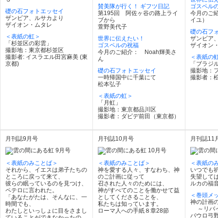
賛美隊が行く！ ギフツ日記
ゴスペル
礎の石フォトエッセイ
第195回 阿佐ヶ谷の路上ライ
今月のご紹介
ザンビア、ルサカより
ブから
イユ）
ザイオン・ムタレ
萱野美代子
礎の石フ
＜表紙の虹＞
世界に伝えたい！
ザンビア
「杉並区の彩雲」
ゴスペルの祝福
ザイオン
撮影地：東京都杉並区
今月のご紹介： Noah輝美さ
撮影者: イスラエル田宮麻美 (東
＜表紙の
ん
京都)
「ブラジ
礎の石フォトエッセイ
撮影地：
一時帰国中に千葉にて
撮影者：
松本弘子
＜表紙の虹＞
「月虹」
撮影地：東京都品川区
撮影者：ダビデ前田（東京都）
月刊誌9月号
月刊誌10月号
月刊誌11
＜表紙のみことば＞
＜表紙のみことば＞
＜表紙の
それから、イエスは弟子たちの
神を愛する人々、すなわち、神
いつでも
ところに戻って来て、
のご計画に従って
失望して
彼らの眠っているのを見つけ、
召された人々のためには、
ルカの福音
ペテロに言われた。
神がすべてのことを働かせて益
＜巻頭メ
「あなたがたは、そんなに、一
としてくださることを、
神の計画
時間でも、
私たちは知っています。
～リバイ
わたしといっしょに目をさまし
ローマ人への手紙８章28節
パウロ弓
ていることができなかったの