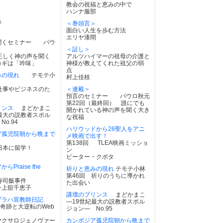
教会の祝福と恵みの中で
＞
ハンナ服部
野
＜巻頭言＞
面白い人生を歩む方法
エリヤ漆間
聞くセミナー パウ
＜証し＞
正しく神の声を聞く
アルツハイマーの祖母の介護と
カギは「吟味」
神様が教えてくれた祖父の弱
点
みの現れ
テモテ小
村上佳枝
仕事やビジネスのた
＜連載＞
預言のセミナー パウロ秋元
第22回（最終回） 誰にでも
リンス
まどかまこ
開かれている神の声を聞く大き
最大の説教者スポル
な祝福
o.94
ハリウッドから26聖人をアニ
ア孤児院朝から晩まで
メ映画で出す！
第138回 TLEA映画ミッショ
日本に留学！
ン
ピーター・クボタ
らPraise the
祈りと恵みの現れ
テモテ小林
第46回 祈りのうちに導かれ
寿司飯事件
た出会い
ン上舘千恵子
講壇のプリンス
まどかまこ
プラハ宣教師日記
―19世紀最大の説教者スポル
 奇跡と大逆転のWeb
ジョン― No.95
ト
ヤクサロジェノヴァー
カンボジア孤児院朝から晩まで