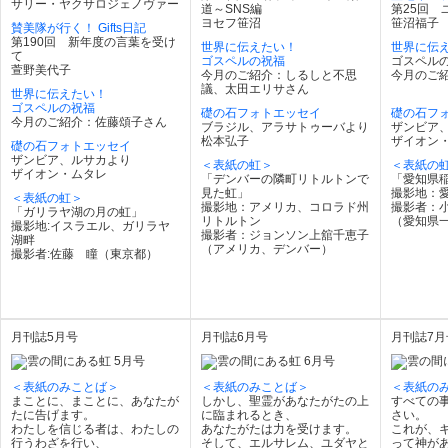
サリー・ヤクサロジェノヴァー
道～SNS編
第25回 
ヨセフ笹沼
笹沼福子
賛美隊が行く！ Gifts日記
第190回 新年度の言葉を受け
世界に伝えたい！
世界に伝
て
ゴスペルの祝福
ゴスペル
萱野美代子
今月のご紹介：しるしと不思
今月のご
議、太田エリサさん
世界に伝えたい！
ゴスペルの祝福
礎の石フォトエッセイ
礎の石フ
今月のご紹介：佐藤頌子さん
ブラジル、アラサトゥーバより
ザンビア
松本弘子
ザイオン
礎の石フォトエッセイ
ザンビア、ルサカより
＜表紙の虹＞
＜表紙の
ザイオン・ムタレ
「デンバーの隣町リトルトンで
「愛知県
見た虹」
撮影地：
＜表紙の虹＞
撮影地：アメリカ、コロラド州
撮影者：
「ガリラヤ湖の月の虹」
リトルトン
（愛知県
撮影地:イスラエル、ガリラヤ
撮影者：ジョンソン上舘千恵子
湖畔
（アメリカ、デンバー）
撮影者:佐藤 瞳（東京都）
月刊誌5月号
月刊誌6月号
月刊誌7月
＜表紙のみことば＞
＜表紙のみことば＞
＜表紙の
まことに、まことに、あなたが
しかし、聖霊があなたがたの上
すべての
たに告げます。
に臨まれるとき、
さい。
わたしを信じる者は、わたしの
あなたがたは力を受けます。
これが、
行うわざを行い、
そして、エルサレム、ユダヤと
って神が