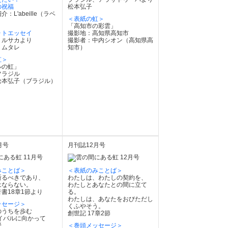
の祝福
松本弘子
：L'abeille（ラベ
＜表紙の虹＞
「高知市の彩雲」
ォトエッセイ
撮影地：高知県高知市
、ルサカより
撮影者：中内シオン（高知県高
・ムタレ
知市）
虹＞
ルの虹」
フラジル
松本弘子（ブラジル）
月号
月刊誌12月号
みことば＞
＜表紙のみことば＞
祈るべきであり、
わたしは、わたしの契約を、
はならない。
わたしとあなたとの間に立て
書18章1節より
る。
わたしは、あなたをおびただし
ッセージ＞
くふやそう。
のうちを歩む
創世記 17章2節
バルに向かって
野
＜巻頭メッセージ＞