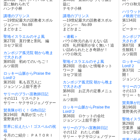
霊に触れられて
益に
パウロ秋
ハンナ小林
テモテ小林
ハリウッド
講壇のプリンス
講壇のプリンス
メ映画で
―19世紀最大の説教者スポル
―19世紀最大の説教者スポル
第134回
ジョン― No.88
ジョン― No.89
ン
まどかまこ
まどかまこ
ピーター
聖地イスラエルのそよ風
＜連載＞
カンボジ
第27回 直行便と割礼 編
パウロ秋元のありえない話
大さわぎ
ヨセフ笹沼
♯26 礼拝場所が全く無い！追
第87回 
い詰められたとき奇跡が！
生観戦！
カンボジア孤児院 朝から晩ま
パウロ秋元
ルツ前田
で大さわぎ
第85回 初めてのいちご！
聖地イスラエルのそよ風
ロッキー山脈
ルツ前田
第28回 出会いと情報ネット
Lord!２
ワーク 編
第37回 
ロッキー山脈からPraise the
ヨセフ笹沼
開！
Lord!２
ジョンソ
第35回 私も百万人に
カンボジア孤児院 朝から晩ま
ジョンソン上舘千恵子
で大さわぎ
サリーの
第86回 お正月の定番メニュ
その113
サリーのプラハ宣教師日記
ー！
サリー・
その111 リスペクト
ルツ前田
サリー・ヤクサロジェノヴァー
賛美隊が行
ロッキー山脈からPraise the
第196回
賛美隊が行く！ Gifts日記
Lord!２
萱野美代
第194回 鳥肌が立った！
第36回 ロケットの会社
萱野美代子
聖地イス
ジョンソン上舘千恵子
第29回 
世界に伝えたい！ゴスペルの祝
サリーのプラハ宣教師日記
空業界 
福
その112 わたしの娘
ヨセフ笹
今月のご紹介： ＰＡＴＯＲＩ
サリー・ヤクサロジェノヴァー
Ｓ
世界に伝