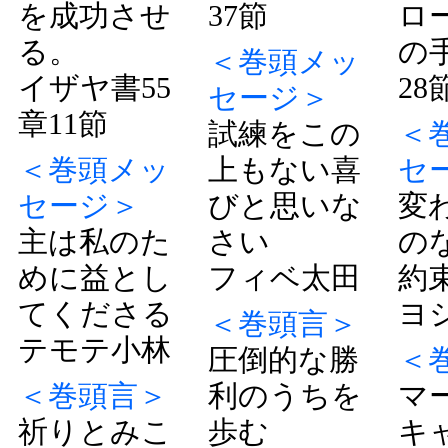
を成功させ
37節
ロ
る。
の手
＜巻頭メッ
イザヤ書55
28
セージ＞
章11節
試練をこの
＜
＜巻頭メッ
上もない喜
セ
セージ＞
びと思いな
変
主は私のた
さい
の
めに益とし
フィベ太田
約
てくださる
ヨ
＜巻頭言＞
テモテ小林
圧倒的な勝
＜
＜巻頭言＞
利のうちを
マ
祈りとみこ
歩む
キ