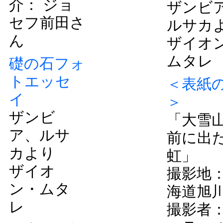
介： ジョ
ザンビ
セフ前田さ
ルサカ
ん
ザイオ
ムタレ
礎の石フォ
トエッセ
＜表紙
イ
＞
ザンビ
「大雪
ア、ルサ
前に出
カより
虹」
ザイオ
撮影地
ン・ムタ
海道旭
レ
撮影者