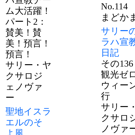
No.114
ム大活躍！
まどか
パート2：
サリー
賛美！賛
ラハ宣
美！預言！
日記
預言！
その13
サリー・ヤ
観光ゼ
クサロジ
ウィー
ェノヴァ
行
ー
サリー
聖地イスラ
クサロ
エルのそ
ノヴァ
よ風