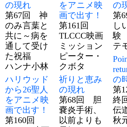
の現れ
をアニメ映
の
第67回 神
画で出す！
第6
のみ言葉と
第161回
し
共に～病を
TLCCC映画
験
通して受け
ミッション
テ
た祝福
ピーター・
Poin
ハンナ小林
クボタ
ret
ハリウッド
祈りと恵み
の
から26聖人
の現れ
第1
をアニメ映
第68回 胆
終
画で出す！
嚢炎手術、
伝
第160回
以前よりも
秋