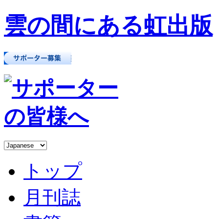
雲の間にある虹出版
トップ
月刊誌