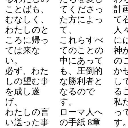
ことばも、
てくださっ
計
むなしく、
た方によっ
て
わたしのと
て、
人
ころに帰っ
これらすべ
に
ては来な
てのことの
神
い。
中にあって
の
必ず、わた
も、圧倒的
か
しの望む事
な勝利者と
し
を成し遂
なるので
る
げ、
す。
私
わたしの言
ローマ人へ
っ
い送った事
の手紙 8章
す