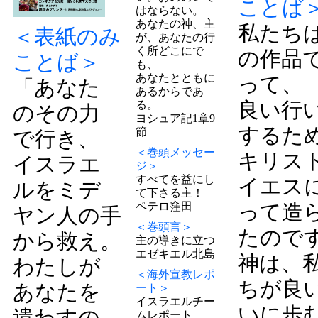
ことば
はならない。
あなたの神、主
私たち
＜表紙のみ
が、あなたの行
く所どこにで
の作品
ことば＞
も、
あなたとともに
って、
「あなた
あるからであ
良い行
る。
のその力
ヨシュア記1章9
するた
節
で行き、
＜巻頭メッセー
キリス
イスラエ
ジ＞
すべてを益にし
イエス
ルをミデ
て下さる主！
ペテロ窪田
って造
ヤン人の手
＜巻頭言＞
たので
から救え。
主の導きに立つ
エゼキエル北島
神は、
わたしが
＜海外宣教レポ
ちが良
あなたを
ート＞
イスラエルチー
いに歩
遣わすの
ムレポート