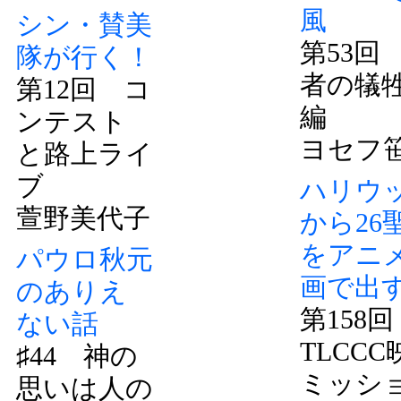
風
シン・賛美
第53回
隊が行く！
者の
第12回 コ
編
ンテスト
ヨセフ
と路上ライ
ブ
ハリウ
萱野美代子
から26
をアニ
パウロ秋元
画で出
のありえ
第158
ない話
TLCCC
♯44 神の
ミッシ
思いは人の