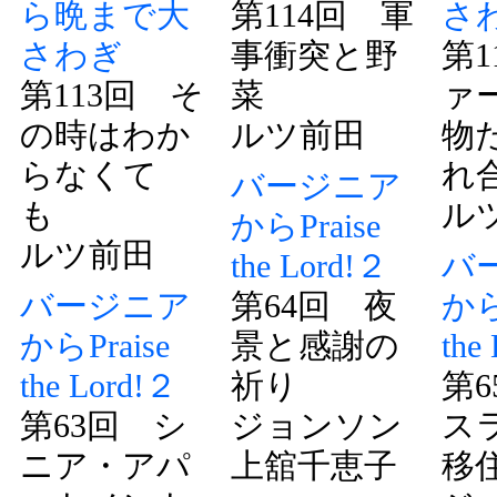
ら晩まで大
第114回 軍
さ
さわぎ
事衝突と野
第1
第113回 そ
菜
ァ
の時はわか
ルツ前田
物
らなくて
れ
バージニア
も
ル
からPraise
ルツ前田
the Lord!２
バ
バージニア
第64回 夜
から
からPraise
景と感謝の
the
the Lord!２
祈り
第
第63回 シ
ジョンソン
ス
ニア・アパ
上舘千恵子
移住