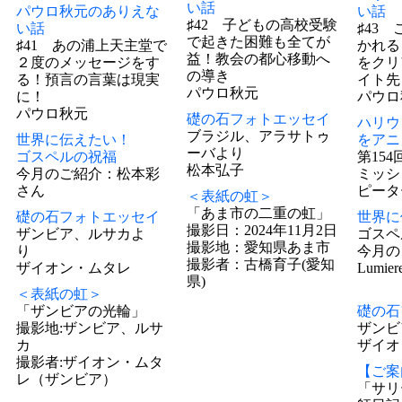
い話
パウロ秋元のありえな
い話
♯42 子どもの高校受験
い話
♯43
で起きた困難も全てが
♯41 あの浦上天主堂で
かれる
益！教会の都心移動へ
２度のメッセージをす
をクリ
の導き
る！預言の言葉は現実
イト先
パウロ秋元
に！
パウロ
パウロ秋元
礎の石フォトエッセイ
ハリウ
ブラジル、アラサトゥ
世界に伝えたい！
をアニ
ーバより
ゴスペルの祝福
第154
松本弘子
今月のご紹介：松本彩
ミッシ
さん
ピータ
＜表紙の虹＞
「あま市の二重の虹」
礎の石フォトエッセイ
世界に
撮影日：2024年11月2日
ザンビア、ルサカよ
ゴスペ
撮影地：愛知県あま市
り
今月の
撮影者：古橋育子(愛知
ザイオン・ムタレ
Lumi
県)
＜表紙の虹＞
「ザンビアの光輪」
礎の石
撮影地:ザンビア、ルサ
ザンビ
カ
ザイオ
撮影者:ザイオン・ムタ
【ご案
レ（ザンビア）
「サリ