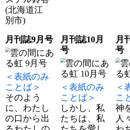
(北海道江
別市)
月刊誌9月号
月刊誌10月
月刊
号
号
＜表紙のみ
ことば＞
＜表紙のみ
＜
そのよう
ことば＞
こ
に、わたし
しかし、私
神
の口から出
たちは、私
人
るわたしの
たちを愛し
わ