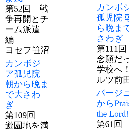
カンボ
第52回 戦
孤児院 
争再開とチ
ら晩ま
ーム派遣
さわぎ
編
第111
ヨセフ笹沼
念願だ
カンボジ
学校へ
ア孤児院
ルツ前
朝から晩ま
バージ
で大さわ
からPrai
ぎ
the Lor
第109回
第61回
遊園地を満