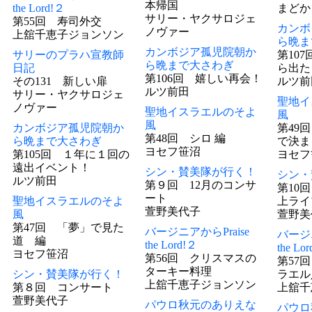
本帰国
the Lord!２
まどか
サリー・ヤクサロジェ
第55回 寿司外交
カンボ
ノヴァー
上舘千恵子ジョンソン
ら晩ま
カンボジア孤児院朝か
サリーのプラハ宣教師
第10
ら晩まで大さわぎ
日記
ら出た
第106回 嬉しい再会！
その131 新しい扉
ルツ前
ルツ前田
サリー・ヤクサロジェ
聖地イ
ノヴァー
聖地イスラエルのそよ
風
風
カンボジア孤児院朝か
第49
第48回 シロ 編
ら晩まで大さわぎ
で決ま
ヨセフ笹沼
第105回 １年に１回の
ヨセフ
遠出イベント！
シン・賛美隊が行く！
シン・
ルツ前田
第９回 12月のコンサ
第10
ート
聖地イスラエルのそよ
上ライ
萱野美代子
風
萱野美
第47回 「夢」で見た
バージニアからPraise
バージニ
道 編
the Lord!２
the Lo
ヨセフ笹沼
第56回 クリスマスの
第57
ターキー料理
シン・賛美隊が行く！
ラエル
上舘千恵子ジョンソン
第８回 コンサート
上舘千
萱野美代子
パウロ秋元のありえな
パウロ