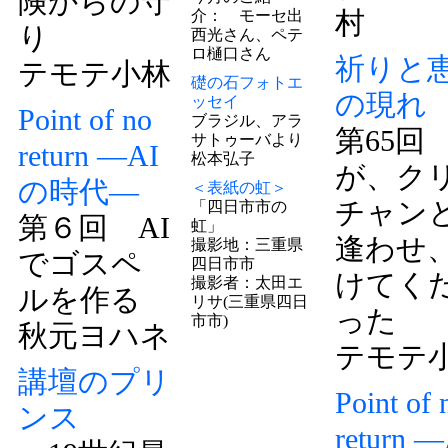
険からの守
村
介： モーセ出
り
西光さん、ペテ
ロ樋口さん
祈りと
テモテ小林
礎の石フォトエ
の現れ
ッセイ
Point of no
ブラジル、アラ
第65回
サトゥーバより
return ―AI
松本弘子
が、ク
の時代―
＜表紙の虹＞
チャン
「四日市市の
第６回 AI
虹」
逢わせ
撮影地：三重県
でゴスペ
四日市市
けてく
撮影者：太田エ
ルを作る
リサ(三重県四日
った
市市)
秋元ヨハネ
テモテ
講壇のプリ
Point of 
ンス
return ―