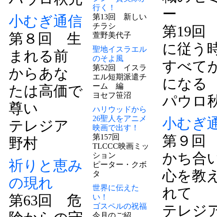
行く！
ー
第13回 新しい
小むぎ通信
チラシ
第19回
第８回 生
萱野美代子
に従う
聖地イスラエル
まれる前
のそよ風
すべて
第52回 イスラ
からあな
エル短期派遣チ
になる
ーム 編
たは高価で
ヨセフ笹沼
パウロ
尊い
ハリウッドから
26聖人をアニメ
小むぎ
テレジア
映画で出す！
第157回
第９回
野村
TLCCC映画ミッ
かち合
ション
祈りと恵み
ピーター・クボ
心を教
タ
の現れ
世界に伝えた
れて
第63回 危
い！
ゴスペルの祝福
テレジ
今月のご紹