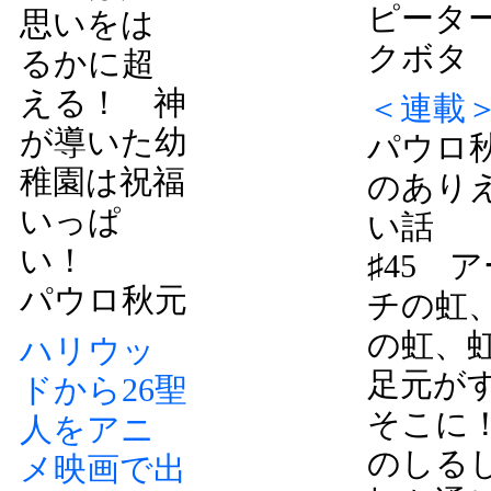
ピータ
思いをは
クボタ
るかに超
える！ 神
＜連載
が導いた幼
パウロ
稚園は祝福
のあり
いっぱ
い話
い！
♯45 
パウロ秋元
チの虹
の虹、
ハリウッ
足元が
ドから26聖
そこに
人をアニ
のしる
メ映画で出