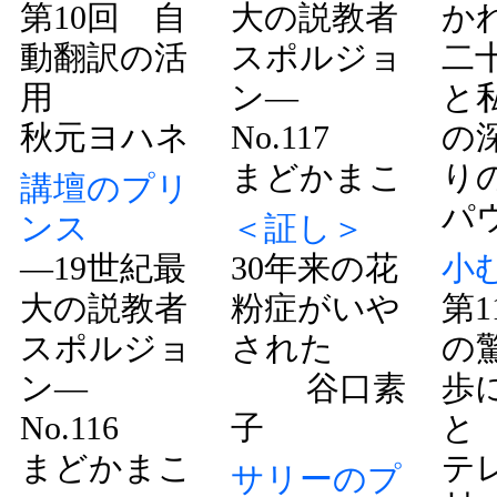
第10回 自
大の説教者
か
動翻訳の活
スポルジョ
二
用
ン―
と
秋元ヨハネ
No.117
の
まどかまこ
り
講壇のプリ
パ
ンス
＜証し＞
―19世紀最
30年来の花
小
大の説教者
粉症がいや
第1
スポルジョ
された
の
ン―
谷口素
歩
No.116
子
と
まどかまこ
テ
サリーのプ