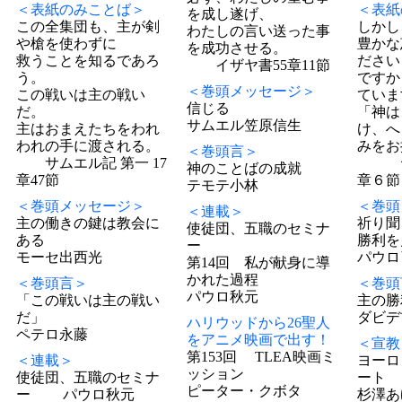
＜表紙のみことば＞
＜表紙
を成し遂げ、
この全集団も、主が剣
しかし
わたしの言い送った事
や槍を使わずに
豊かな
を成功させる。
救うことを知るであろ
ださい
イザヤ書55章11節
う。
ですか
＜巻頭メッセージ＞
この戦いは主の戦い
ていま
信じる
だ。
「神は
サムエル笠原信生
主はおまえたちをわれ
け、へ
われの手に渡される。
みをお
＜巻頭言＞
サムエル記 第一 17
ヤコ
神のことばの成就
章47節
章６節
テモテ小林
＜巻頭メッセージ＞
＜巻頭
＜連載＞
主の働きの鍵は教会に
祈り聞
使徒団、五職のセミナ
ある
勝利を
ー
モーセ出西光
パウロ
第14回 私が献身に導
かれた過程
＜巻頭言＞
＜巻頭
パウロ秋元
「この戦いは主の戦い
主の勝
だ」
ダビデ
ハリウッドから26聖人
ペテロ永藤
をアニメ映画で出す！
＜宣教
第153回 TLEA映画ミ
＜連載＞
ヨーロ
ッション
使徒団、五職のセミナ
ート
ピーター・クボタ
ー パウロ秋元
杉澤あ