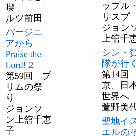
ップル
喫
リスプ
ルツ前田
ジョン
バージニ
上舘千
アから
シン・
Praise the
隊が行
Lord!２
第14回
第59回 プ
京、日
リムの祭
世界へ
り
萱野美
ジョンソ
ン上舘千恵
聖地イ
子
エルの