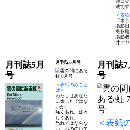
師日記
載です
＜表紙
「東京
撮影日：
撮影地
撮影者
井アヤ
(東
月刊誌5月
月刊誌6月号
月刊誌7
号
号
＜表紙のみこと
ば＞
わたしはあなた
に命じたではな
いか。
強くあれ。雄々
しくあれ。
＜表紙
恐れてはならな
い。おののいて