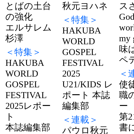
とばの土台
秋元ヨハネ
ス
の強化
God
＜特集＞
エルサレム
wor
HAKUBA
杉澤
my
WORLD
味
＜特集＞
GOSPEL
ペ
HAKUBA
FESTIVAL
WORLD
2025
＜
GOSPEL
U21/KIDS レ
使
FESTIVAL
ポート 本誌
職
2025レポー
編集部
ー
ト
第2
＜連載＞
本誌編集部
書
パウロ秋元