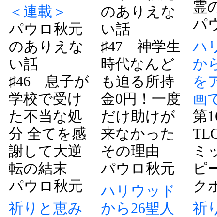
霊
＜連載＞
のありえな
パ
パウロ秋元
い話
のありえな
♯47 神学生
ハ
い話
時代なんど
か
♯46 息子が
も迫る所持
を
学校で受け
金0円！一度
画
た不当な処
だけ助けが
第
分 全てを感
来なかった
TL
謝して大逆
その理由
ミ
転の結末
パウロ秋元
ピ
パウロ秋元
ク
ハリウッド
祈りと恵み
から26聖人
祈