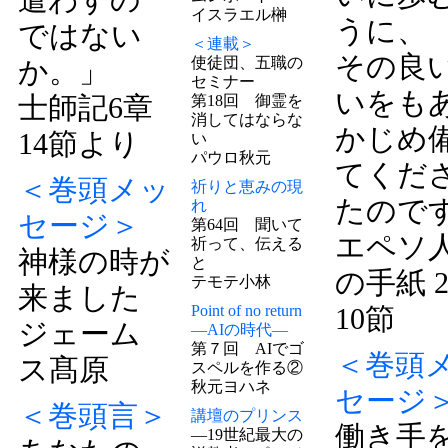
イスラエル榊
うに、
ではない
＜連載＞
その良
使徒団、五職の
か。」
セミナー
いをも
士師記6章
第18回 御霊を
消してはならな
かじめ
14節より
い
パウロ秋元
てくだ
＜巻頭メッ
祈りと恵みの現
たので
れ
セージ＞
第64回 聞いて
エペソ
祈って、伝える
神様の時が
と
の手紙 
テモテ小林
来ました
Point of no return
10節
ジェーム
―AIの時代―
第７回 AIでゴ
＜巻頭
ス髙原
スペルを作る②
秋元ヨハネ
セージ
＜巻頭言＞
講壇のプリンス
働き手
―19世紀最大の