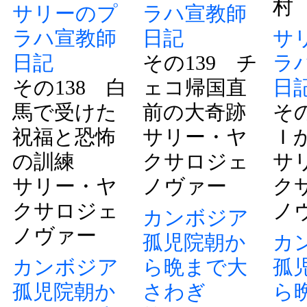
村
サリーのプ
ラハ宣教師
ラハ宣教師
日記
サ
日記
その139 チ
ラ
その138 白
ェコ帰国直
日
馬で受けた
前の大奇跡
その
祝福と恐怖
サリー・ヤ
Ｉ
の訓練
クサロジェ
サ
サリー・ヤ
ノヴァー
ク
クサロジェ
ノ
カンボジア
ノヴァー
孤児院朝か
カ
カンボジア
ら晩まで大
孤
孤児院朝か
さわぎ
ら