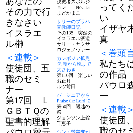
あなたの
説教者スポルジ
ってく
ョン― No.113
その力で行
まどかまこ
い
きなさい
サリーのプラハ
イザヤ
宣教師日記
イスラエ
その135 突然の
真
イスラエル派遣
ル榊
サリー・ヤクサ
ロジェノヴァー
＜巻頭
＜連載＞
カンボジア孤児
私たち
院 朝から晩まで
使徒団、五
大さわぎ
の作品
第110回 楽しい
職のセミ
お正月
パウロ
ルツ前田
ナー
一
バージニアから
第17回 Ｌ
Praise the Lord!２
第60回 過越の
＜連載
ＧＢＴＱの
祭
ジョンソン上舘
使徒団
聖書的理解
千恵子
職のセ
パウロ秋元
シン・賛美隊が