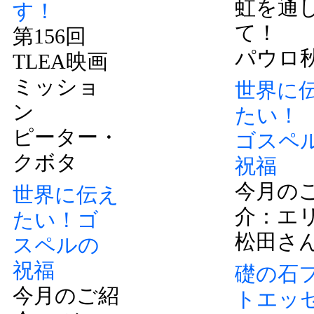
虹を通
す！
て！
第156回
パウロ
TLEA映画
ミッショ
世界に
ン
たい！
ピーター・
ゴスペ
クボタ
祝福
今月の
世界に伝え
介：エ
たい！ゴ
松田さ
スペルの
祝福
礎の石
今月のご紹
トエッ