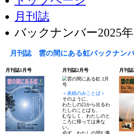
トップページ
月刊誌
バックナンバー2025年
月刊誌 雲の間にある虹バックナンバー
月刊誌1月号
月刊誌2月号
月刊誌
＜表紙のみことば＞
そのように、
わたしの口から出るわ
たしのことばも、
むなしく、わたしのと
ころに帰っては来な
い。
必ず、わたしの望む事