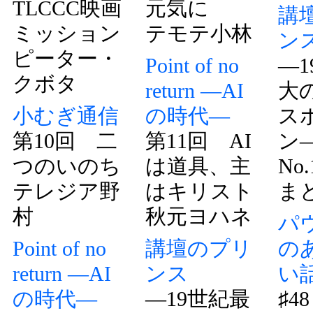
TLCCC映画
元気に
講
ミッション
テモテ小林
ン
ピーター・
Point of no
―1
クボタ
return ―AI
大
小むぎ通信
の時代―
ス
第10回 二
第11回 AI
ン
つのいのち
は道具、主
No.
テレジア野
はキリスト
ま
村
秋元ヨハネ
パ
Point of no
講壇のプリ
の
return ―AI
ンス
い
の時代―
―19世紀最
♯4