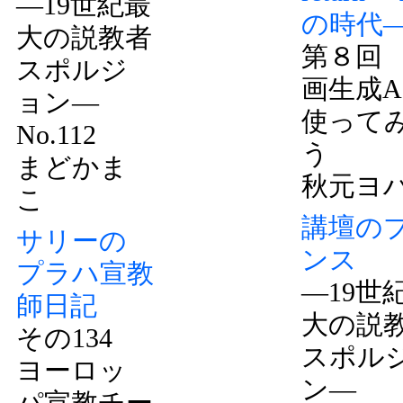
―19世紀最
の時代
大の説教者
第８回
スポルジ
画生成A
ョン―
使って
No.112
う
まどかま
秋元ヨ
こ
講壇の
サリーの
ンス
プラハ宣教
―19世
師日記
大の説
その134
スポル
ヨーロッ
ン―
パ宣教チー