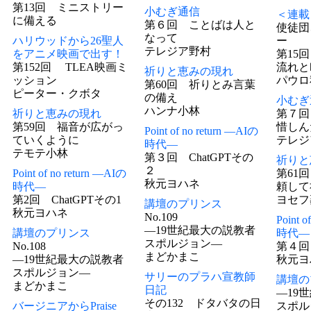
第13回 ミニストリー
小むぎ通信
＜連載
に備える
第６回 ことばは人と
使徒団
なって
ハリウッドから26聖人
ー
テレジア野村
をアニメ映画で出す！
第15
第152回 TLEA映画ミ
流れと
祈りと恵みの現れ
ッション
パウロ
第60回 祈りとみ言葉
ピーター・クボタ
の備え
小むぎ
ハンナ小林
祈りと恵みの現れ
第７回
第59回 福音が広がっ
惜しん
Point of no return ―AIの
ていくように
テレジ
時代―
テモテ小林
第３回 ChatGPTその
祈りと
２
Point of no return ―AIの
第61
秋元ヨハネ
時代―
頼して
第2回 ChatGPTその1
ヨセフ
講壇のプリンス
秋元ヨハネ
No.109
Point o
―19世紀最大の説教者
講壇のプリンス
時代―
スポルジョン―
No.108
第４回
まどかまこ
―19世紀最大の説教者
秋元ヨ
スポルジョン―
サリーのプラハ宣教師
講壇の
まどかまこ
日記
―19
その132 ドタバタの日
バージニアからPraise
スポルジ